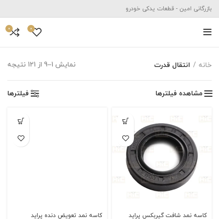
بازرگانی امین - قطعات یدکی خودرو
0
0
نمایش 1–9 از 121 نتیجه
خانه
انتقال قدرت
مشاهده فیلترها
فیلترها
کاسه نمد شافت گیربکس پراید
کاسه نمد تعویض دنده پراید