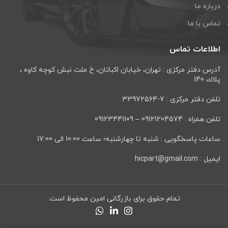
درباره ما
تماس با ما
اطلاعات تماس
آدرس دفتر مرکزی : تهران، خيابان اكباتان، خ ملت نبش كوچه كاوه ،
پلاك 140
تلفن دفتر مرکزی : 7-33972564
تلفن همراه : 09121204574 – 09123441109
ساعات پاسخگویی : شنبه تا چهارشنبه؛ ساعت 10:00 الی 17:00
ایمیل : hicpart@gmail.com
تمام حقوق برای بازرگانی امین محفوظ است.