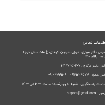
طلاعات تماس
درس دفتر مرکزی : تهران، خيابان اكباتان، خ ملت نبش كوچه
وه ، پلاك 140
فن دفتر مرکزی : 7-33972564
ن همراه : 09121204574 – 09123441109
عات پاسخگویی : شنبه تا چهارشنبه؛ ساعت 10:00 الی 17:00
ل : hicpart@gmail.com