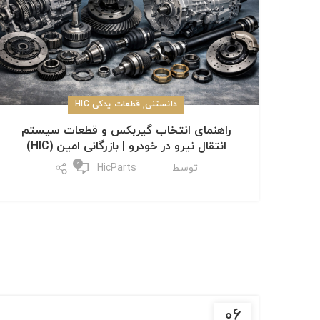
,
دانستنی
قطعات یدکی HIC
راهنمای انتخاب گیربکس و قطعات سیستم
انتقال نیرو در خودرو | بازرگانی امین (HIC)
0
توسط
HicParts
06