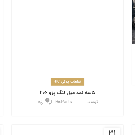
قطعات یدکی HIC
کاسه نمد میل لنگ پژو 206
0
توسط
HicParts
31