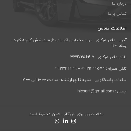
درباره ما
تماس با ما
اطلاعات تماس
آدرس دفتر مرکزی : تهران، خيابان اكباتان، خ ملت نبش كوچه كاوه ،
پلاك 140
تلفن دفتر مرکزی : 7-33972564
تلفن همراه : 09121204574 – 09123441109
ساعات پاسخگویی : شنبه تا چهارشنبه؛ ساعت 10:00 الی 17:00
ایمیل : hicpart@gmail.com
تمام حقوق برای بازرگانی امین محفوظ است.