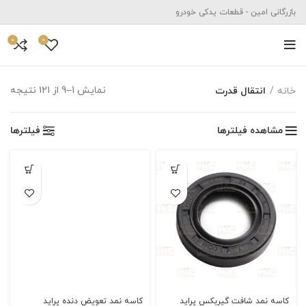
بازرگانی امین - قطعات یدکی خودرو
0
0
نمایش 1–9 از 121 نتیجه
خانه
انتقال قدرت
مشاهده فیلترها
فیلترها
کاسه نمد شافت گیربکس پراید
کاسه نمد تعویض دنده پراید