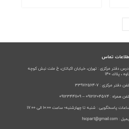
طلاعات تماس
درس دفتر مرکزی : تهران، خيابان اكباتان، خ ملت نبش كوچه
وه ، پلاك 140
فن دفتر مرکزی : 7-33972564
ن همراه : 09121204574 – 09123441109
عات پاسخگویی : شنبه تا چهارشنبه؛ ساعت 10:00 الی 17:00
ل : hicpart@gmail.com