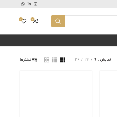
0
0
نمایش
9
24
36
فیلترها