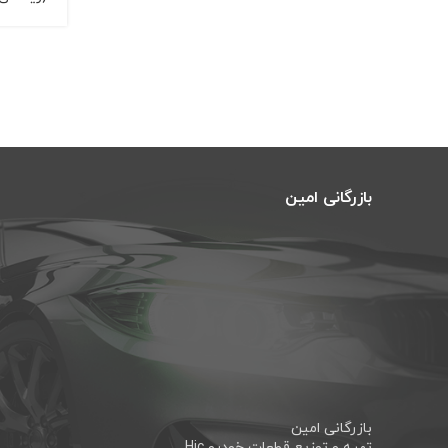
5
سمند
14
وانت آریسان
1
بازرگانی امین
بازرگانی امین
تهیه و توزیع قطعات خودرو Hic