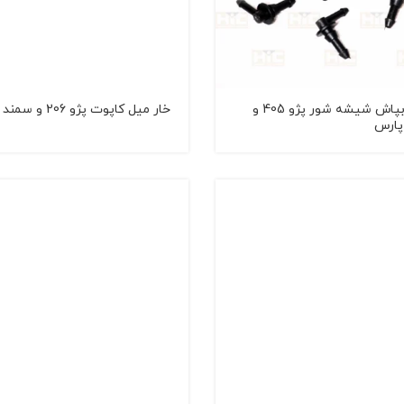
زانویی آبپاش شیشه شور پژو 405 و
خار میل کاپوت پژو 206 و سمند
پارس