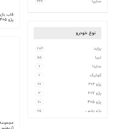
سایپا
344
Instagram
قاب باز
پژو 405
linkedin
نوع خودرو
WhatsApp
پراید
284
تیبا
55
ساینا
6
کوئیک
2
پژو 206
26
پژو 207
3
پژو 405
70
پژو پارس
25
دنا
1
مجموعه 
(زیمنس)
رانا