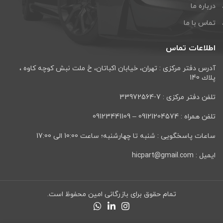
درباره ما
تماس با ما
اطلاعات تماس
آدرس دفتر مرکزی : تهران، خيابان اكباتان، خ ملت نبش كوچه كاوه ،
پلاك 140
تلفن دفتر مرکزی : 7-33972564
تلفن همراه : 09121204574 – 09123441109
ساعات پاسخگویی : شنبه تا چهارشنبه؛ ساعت 10:00 الی 17:00
ایمیل : hicpart@gmail.com
تمام حقوق برای بازرگانی امین محفوظ است.