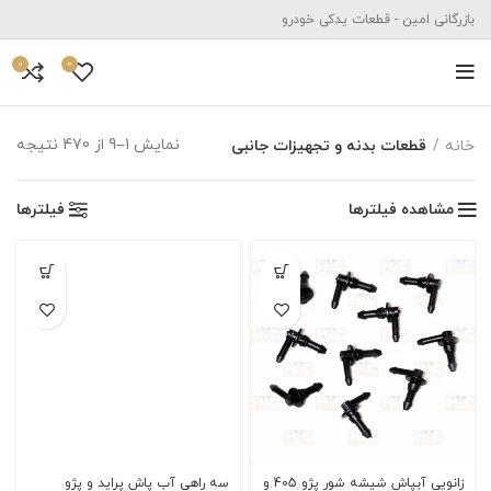
بازرگانی امین - قطعات یدکی خودرو
0
0
نمایش 1–9 از 470 نتیجه
خانه
قطعات بدنه و تجهیزات جانبی
مشاهده فیلترها
فیلترها
زانویی آبپاش شیشه شور پژو 405 و
سه راهی آب پاش پراید و پژو