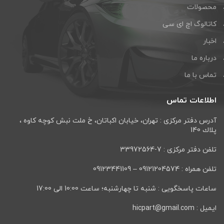
محصولات
کاتالوگ اچ ای سی
اخبار
درباره ما
تماس با ما
اطلاعات تماس
آدرس دفتر مرکزی : تهران، خيابان اكباتان، خ ملت نبش كوچه كاوه ،
پلاك 140
تلفن دفتر مرکزی : 7-33972564
تلفن همراه : 09121204574 – 09123441109
ساعات پاسخگویی : شنبه تا چهارشنبه؛ ساعت 10:00 الی 17:00
ایمیل : hicpart@gmail.com