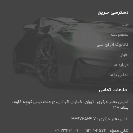
دسترسی سریع
خانه
محصولات
کاتالوگ اچ ای سی
اخبار
درباره ما
تماس با ما
اطلاعات تماس
آدرس دفتر مرکزی : تهران، خيابان اكباتان، خ ملت نبش كوچه كاوه ،
پلاك 140
تلفن دفتر مرکزی : 7-33972564
تلفن همراه : 09121204574 – 09123441109