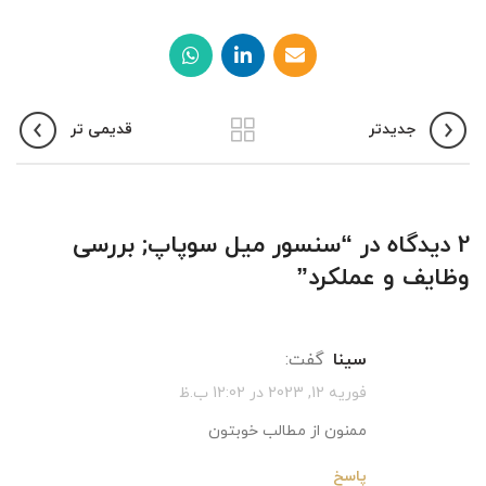
جدیدتر
قدیمی تر
2 دیدگاه در “
سنسور میل سوپاپ; بررسی
وظایف و عملکرد
”
سینا
گفت:
فوریه 12, 2023 در 12:02 ب.ظ
ممنون از مطالب خوبتون
پاسخ