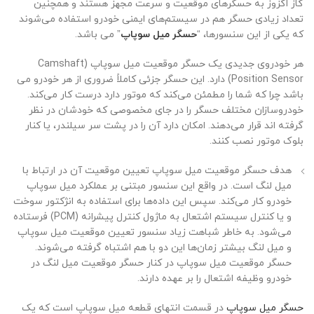
گاز اگزوز به حسگرهای موقعیت و سرعت مجهز هستند و همچنین
تعداد زیادی حسگر هم در سیستم‌های ایمنی خودرو استفاده می‌شوند
که یکی از این سنسورها، “
حسگر میل سوپاپ
” می باشد.
هر خودروی جدیدی یک حسگر موقعیت میل سوپاپ (Camshaft
Position Sensor) دارد. این حسگر جزئی کاملاً ضروری از هر خودرو می
باشد چرا که شما را مطمئن می‌کند که موتور دارد درست کار می‌کند.
خودروسازان مختلف حسگر را در جای مخصوصی که خودشان در نظر
گرفته اند قرار می‌دهند. امکان دارد آن را در پشت سر سیلندر، یا کنار
بلوک موتور نصب کنند.
هدف حسگر موقعیت میل سوپاپ تعیین موقعیت آن در ارتباط با
میل لنگ است. در واقع این سنسور مبتنی بر عملکرد میل سوپاپ
خودرو کار می‌کند. سپس این داده‌ها برای استفاده به انژکتور سوخت
و یا کنترل سیستم اشتعال به ماژول کنترل پیشرانه (PCM) فرستاده
می‌شود. به خاطر شباهت زیاد سنسور تعیین موقعیت میل سوپاپ
و میل لنگ بیشتر زمان‌ها این دو با هم اشتباه گرفته می‌شوند.
حسگر موقعیت میل سوپاپ در کنار حسگر موقعیت میل لنگ در
خودرو وظیفه اشتعال را بر عهده دارند.
حسگر میل سوپاپ
در قسمت انتهای قطعه میل سوپاپ است که یک