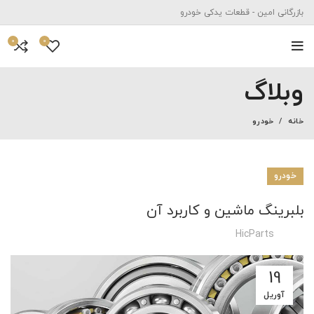
بازرگانی امین - قطعات یدکی خودرو
0
0
وبلاگ
خانه
خودرو
خودرو
بلبرینگ ماشین و کاربرد آن
HicParts
19
آوریل