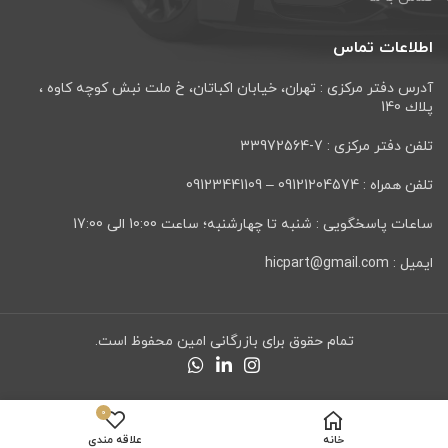
اطلاعات تماس
آدرس دفتر مرکزی : تهران، خيابان اكباتان، خ ملت نبش كوچه كاوه ،
پلاك 140
تلفن دفتر مرکزی : 7-33972564
تلفن همراه : 09121204574 – 09123441109
ساعات پاسخگویی : شنبه تا چهارشنبه؛ ساعت 10:00 الی 17:00
ایمیل : hicpart@gmail.com
تمام حقوق برای بازرگانی امین محفوظ است.
0
خانه
علاقه مندی