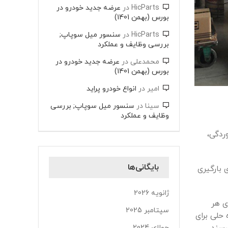
HicParts
در
عرضه جدید خودرو در
بورس (بهمن 1401)
HicParts
در
سنسور میل سوپاپ;
بررسی وظایف و عملکرد
محمدعلی
در
عرضه جدید خودرو در
بورس (بهمن 1401)
امیر
در
انواع خودرو پراید
سینا
در
سنسور میل سوپاپ; بررسی
وظایف و عملکرد
ردگی،
بایگانی‌ها
 بارگیری
ژانویه 2026
ی هر
سپتامبر 2025
حلی برای
جولای 2024