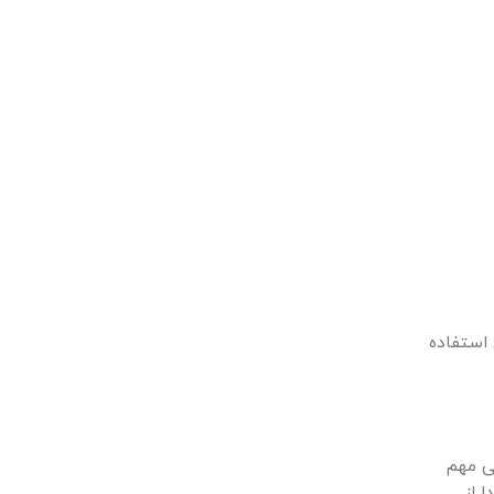
 استفاده
 مهم
 از