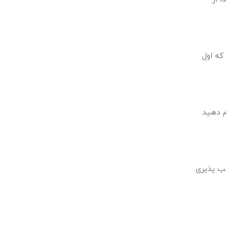
که اول
 دهید.
یب پذیری