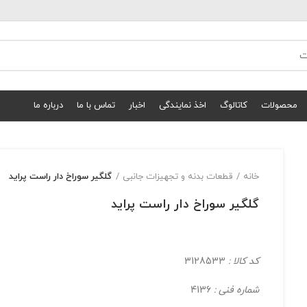
محصولات
کاتالوگ
اخذ نمایندگی
اخبار
تماس با ما
درباره ما
خانه
قطعات بدنه و تجهیزات جانبی
گلگیر سوراخ دار راست پراید
گلگیر سوراخ دار راست پراید
کد کالا :
3128533
شماره فنی :
4136