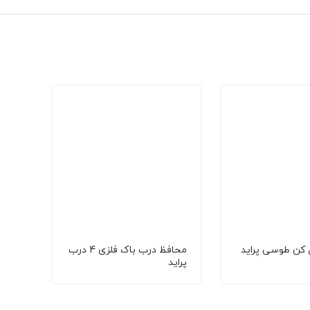
 کن طوسی پراید
محافظ درب باک فلزی 4 درب
زنبو
پراید
پراید132