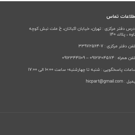
طلاعات تماس
درس دفتر مرکزی : تهران، خيابان اكباتان، خ ملت نبش كوچه
وه ، پلاك 140
فن دفتر مرکزی : 7-33972564
ن همراه : 09121204574 – 09123441109
عات پاسخگویی : شنبه تا چهارشنبه؛ ساعت 10:00 الی 17:00
ل : hicpart@gmail.com