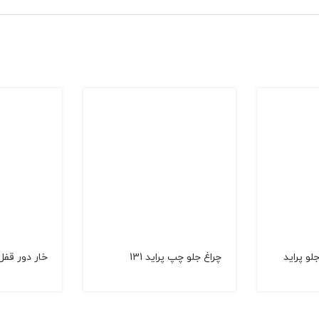
و پراید
چراغ جلو چپ پراید 131
خار دور قفل