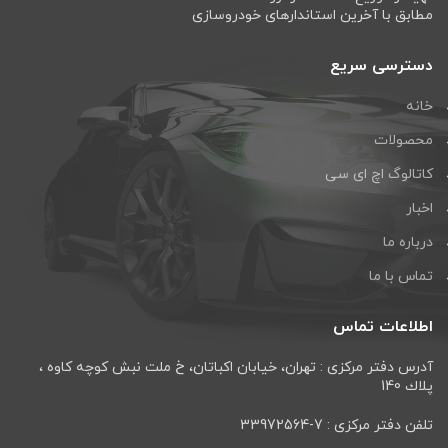
مطابق با آخرین استاندارهای خودروسازی
دسترسی سریع
خانه
محصولات
کاتالوگ اچ ای سی
اخبار
درباره ما
تماس با ما
اطلاعات تماس
آدرس دفتر مرکزی : تهران، خيابان اكباتان، خ ملت نبش كوچه كاوه ،
پلاك 140
تلفن دفتر مرکزی : 7-33972564