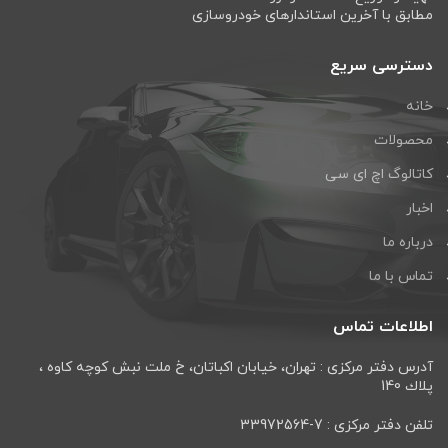
مطابق با آخرین استاندارهای خودروسازی
دسترسی سریع
خانه
محصولات
کاتالوگ اچ ای سی
اخبار
درباره ما
تماس با ما
اطلاعات تماس
آدرس دفتر مرکزی : تهران، خيابان اكباتان، خ ملت نبش كوچه كاوه ،
پلاك 140
تلفن دفتر مرکزی : 7-33972564