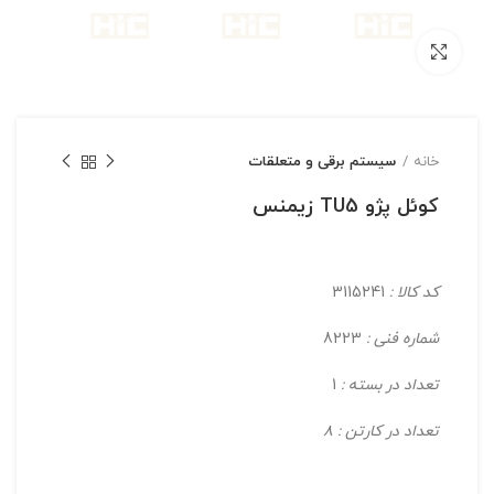
بزرگنمایی تصویر
خانه
سیستم برقی و متعلقات
کوئل پژو TU5 زیمنس
کد کالا :
3115241
شماره فنی :
8223
تعداد در بسته :
1
تعداد در کارتن : 8