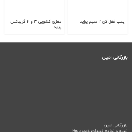
پمپ قفل كن 2 سیم پراید
مغزی کشویی 3 و 4 گریبکس
پراید
بازرگانی امین
بازرگانی امین
تهیه و توزیع قطعات خودرو Hic