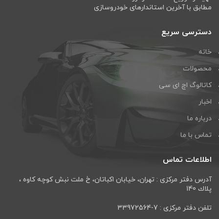
مطابق با آخرین استاندارهای خودروسازی
دسترسی سریع
خانه
محصولات
کاتالوگ اچ ای سی
اخبار
درباره ما
تماس با ما
اطلاعات تماس
آدرس دفتر مرکزی : تهران، خيابان اكباتان، خ ملت نبش كوچه كاوه ،
پلاك 140
تلفن دفتر مرکزی : 7-33972564