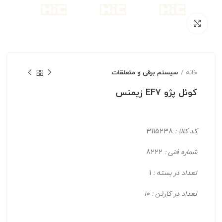
بزرگنمایی تصویر
خانه
سیستم برقی و متعلقات
کوئل پژو EF7 زیمنس
کد کالا :
3115238
شماره فنی :
8222
تعداد در بسته :
1
تعداد در کارتن : 10