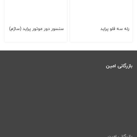
رله سه قلو پراید
سنسور دور موتور پراید (ساژم)
بازرگانی امین
بازرگانی امین