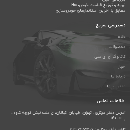
تهیه و توزیع قطعات خودرو Hic
مطابق با آخرین استاندارهای خودروسازی
دسترسی سریع
خانه
محصولات
کاتالوگ اچ ای سی
اخبار
درباره ما
تماس با ما
اطلاعات تماس
آدرس دفتر مرکزی : تهران، خيابان اكباتان، خ ملت نبش كوچه كاوه ،
پلاك 140
تلفن دفتر مرکزی : 7-33972564