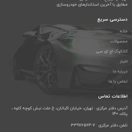
مطابق با آخرین استاندارهای خودروسازی
دسترسی سریع
خانه
محصولات
کاتالوگ اچ ای سی
اخبار
درباره ما
تماس با ما
اطلاعات تماس
آدرس دفتر مرکزی : تهران، خيابان اكباتان، خ ملت نبش كوچه كاوه ،
پلاك 140
تلفن دفتر مرکزی : 7-33972564