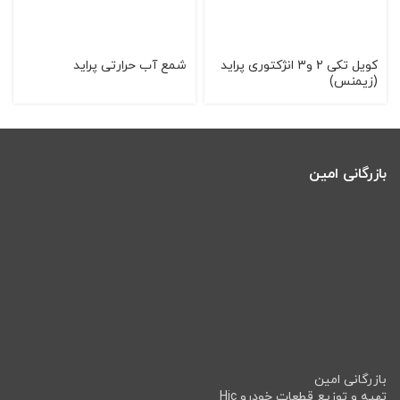
كویل تکی 2 و3 انژکتوری پرايد
شمع آب حرارتی پراید
(زيمنس)
بازرگانی امین
بازرگانی امین
تهیه و توزیع قطعات خودرو Hic