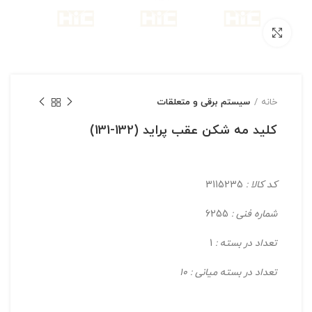
بزرگنمایی تصویر
خانه
سیستم برقی و متعلقات
کلید مه شکن عقب پراید (132-131)
کد کالا :
3115235
شماره فنی :
6255
تعداد در بسته :
1
تعداد در بسته میانی : 10