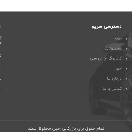
دسترسی سریع
ا
خانه
آ
كا
محصولات
تل
کاتالوگ اچ ای سی
تلف
اخبار
درباره ما
سا
تماس با ما
ایمی
تمام حقوق برای بازرگانی امین محفوظ است.