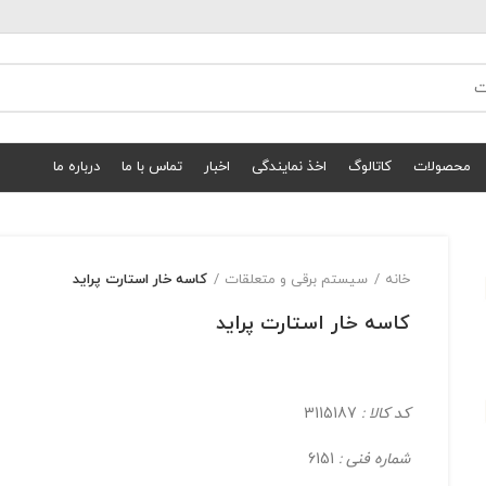
محصولات
کاتالوگ
اخذ نمایندگی
اخبار
تماس با ما
درباره ما
خانه
سیستم برقی و متعلقات
کاسه خار استارت پراید
کاسه خار استارت پراید
کد کالا :
3115187
شماره فنی :
6151