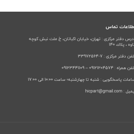
طلاعات تماس
درس دفتر مرکزی : تهران، خيابان اكباتان، خ ملت نبش كوچه
وه ، پلاك 140
فن دفتر مرکزی : 7-33972564
ن همراه : 09121204574 – 09123441109
عات پاسخگویی : شنبه تا چهارشنبه؛ ساعت 10:00 الی 17:00
ل : hicpart@gmail.com