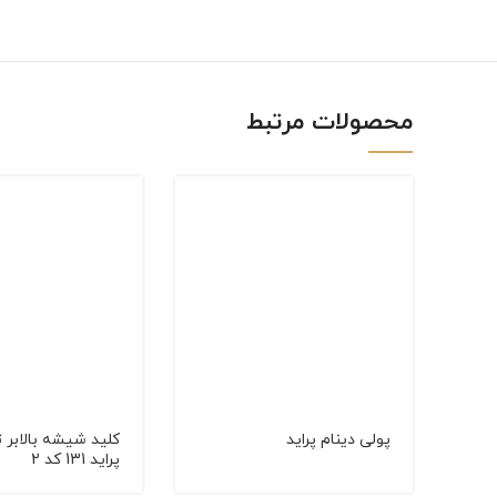
linkedin
WhatsApp
محصولات مرتبط
پولی دینام پراید
کلید شیشه بالابر 
پراید 131 کد 2