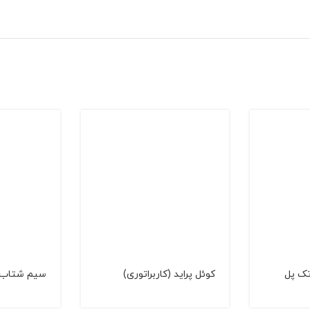
تک پل
كوئل پراید (کاربراتوری)
سیم شتاب د