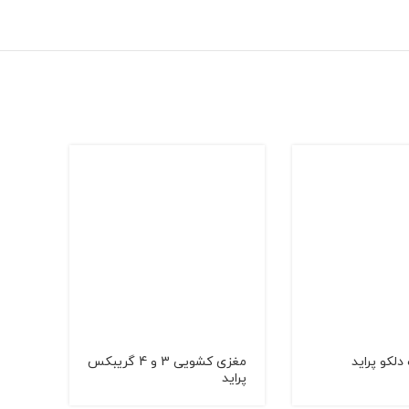
لكو پراید
مغزی کشویی 3 و 4 گریبکس
پراید
پراي