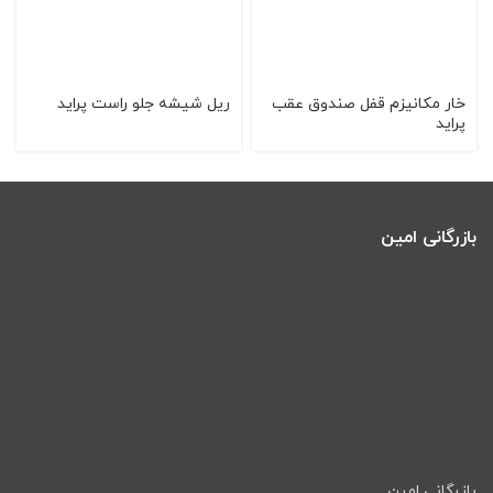
خار مکانیزم قفل صندوق عقب
ريل شيشه جلو راست پرايد
پراید
بازرگانی امین
بازرگانی امین