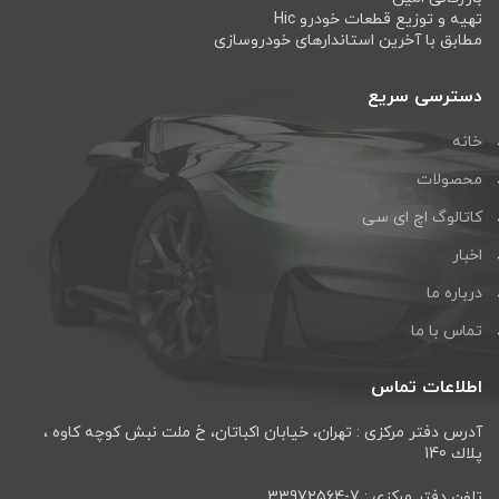
تهیه و توزیع قطعات خودرو Hic
مطابق با آخرین استاندارهای خودروسازی
دسترسی سریع
خانه
محصولات
کاتالوگ اچ ای سی
اخبار
درباره ما
تماس با ما
اطلاعات تماس
آدرس دفتر مرکزی : تهران، خيابان اكباتان، خ ملت نبش كوچه كاوه ،
پلاك 140
تلفن دفتر مرکزی : 7-33972564