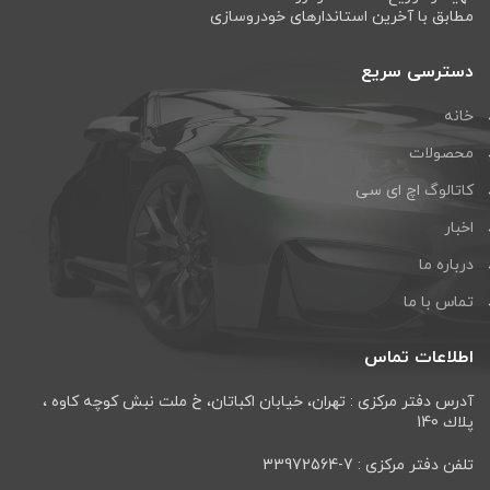
مطابق با آخرین استاندارهای خودروسازی
دسترسی سریع
خانه
محصولات
کاتالوگ اچ ای سی
اخبار
درباره ما
تماس با ما
اطلاعات تماس
آدرس دفتر مرکزی : تهران، خيابان اكباتان، خ ملت نبش كوچه كاوه ،
پلاك 140
تلفن دفتر مرکزی : 7-33972564