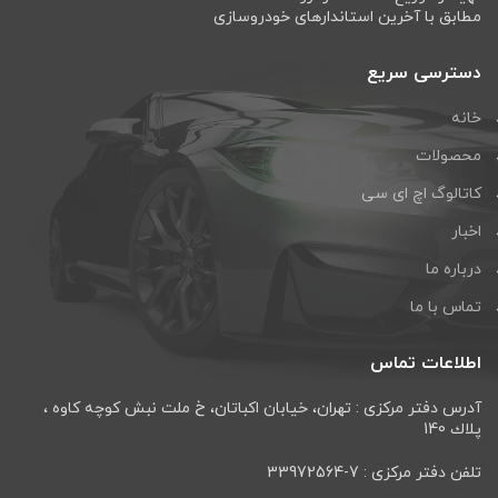
مطابق با آخرین استاندارهای خودروسازی
دسترسی سریع
خانه
محصولات
کاتالوگ اچ ای سی
اخبار
درباره ما
تماس با ما
اطلاعات تماس
آدرس دفتر مرکزی : تهران، خيابان اكباتان، خ ملت نبش كوچه كاوه ،
پلاك 140
تلفن دفتر مرکزی : 7-33972564