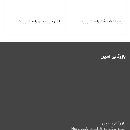
زه بالا شیشه راست پراید
قفل درب جلو راست پراید
بازرگانی امین
بازرگانی امین
تهیه و توزیع قطعات خودرو Hic