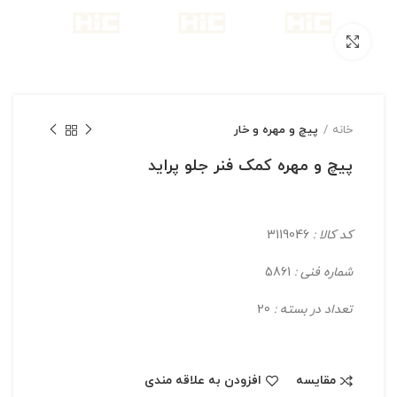
بزرگنمایی تصویر
خانه
پیچ و مهره و خار
پیچ و مهره کمک فنر جلو پراید
کد کالا :
3119046
شماره فنی :
5861
تعداد در بسته :
20
مقایسه
افزودن به علاقه مندی