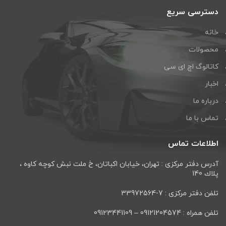
دسترسی سریع
خانه
محصولات
کاتالوگ اچ ای سی
اخبار
درباره ما
تماس با ما
اطلاعات تماس
آدرس دفتر مرکزی : تهران، خيابان اكباتان، خ ملت نبش كوچه كاوه ،
پلاك 140
تلفن دفتر مرکزی : 7-33972564
تلفن همراه : 09121204574 – 09123441109