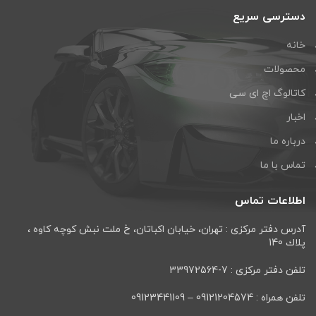
دسترسی سریع
خانه
محصولات
کاتالوگ اچ ای سی
اخبار
درباره ما
تماس با ما
اطلاعات تماس
آدرس دفتر مرکزی : تهران، خيابان اكباتان، خ ملت نبش كوچه كاوه ،
پلاك 140
تلفن دفتر مرکزی : 7-33972564
تلفن همراه : 09121204574 – 09123441109