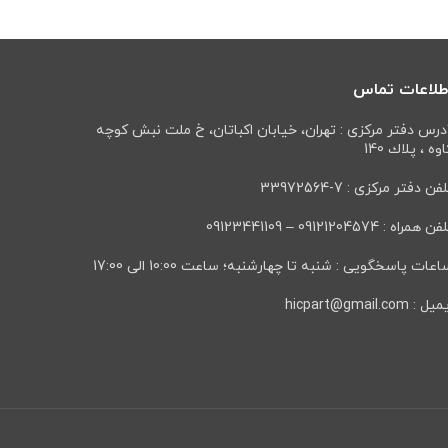
طلاعات تماس
درس دفتر مرکزی : تهران، خيابان اكباتان، خ ملت نبش كوچه
وه ، پلاك 140
فن دفتر مرکزی : 7-33972564
ن همراه : 09121204574 – 09123441109
عات پاسخگویی : شنبه تا چهارشنبه؛ ساعت 10:00 الی 17:00
ل : hicpart@gmail.com