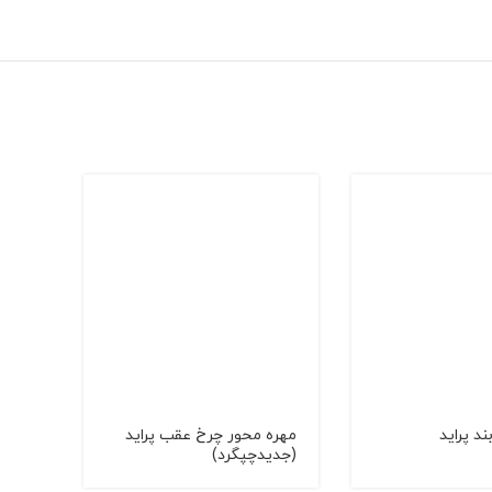
د پرايد
مهره محور چرخ عقب پرايد
پيچ 
(جديدچپگرد)