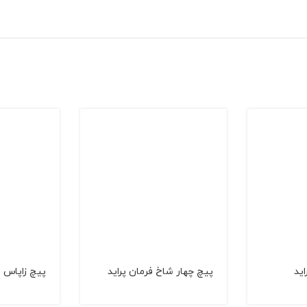
اید
پيچ چهار شاخ فرمان پرايد
پيچ زاپاس بن