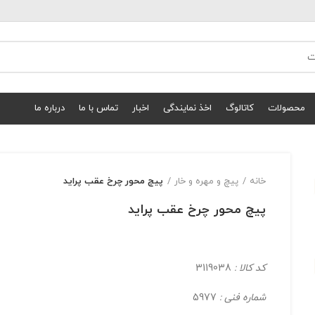
محصولات
کاتالوگ
اخذ نمایندگی
اخبار
تماس با ما
درباره ما
خانه
پیچ و مهره و خار
پیچ محور چرخ عقب پراید
پیچ محور چرخ عقب پراید
کد کالا :
3119038
شماره فنی :
5977