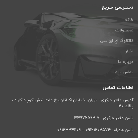
دسترسی سریع
خانه
محصولات
کاتالوگ اچ ای سی
اخبار
درباره ما
تماس با ما
اطلاعات تماس
آدرس دفتر مرکزی : تهران، خيابان اكباتان، خ ملت نبش كوچه كاوه ،
پلاك 140
تلفن دفتر مرکزی : 7-33972564
تلفن همراه : 09121204574 – 09123441109