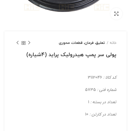
بزرگنمایی تصویر
خانه
تعلیق، فرمان، قطعات محوری
پولی سر پمپ هيدروليک پرايد (4شياره)
کد کالا :
3112046
شماره فنی :
5735
تعداد در بسته :
1
تعداد در کارتن :
10