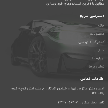
مطابق با آخرین استاندارهای خودروسازی
دسترسی سریع
خانه
محصولات
کاتالوگ اچ ای سی
اخبار
درباره ما
تماس با ما
اطلاعات تماس
آدرس دفتر مرکزی : تهران، خيابان اكباتان، خ ملت نبش كوچه كاوه ،
پلاك 140
تلفن دفتر مرکزی : 7-33972564