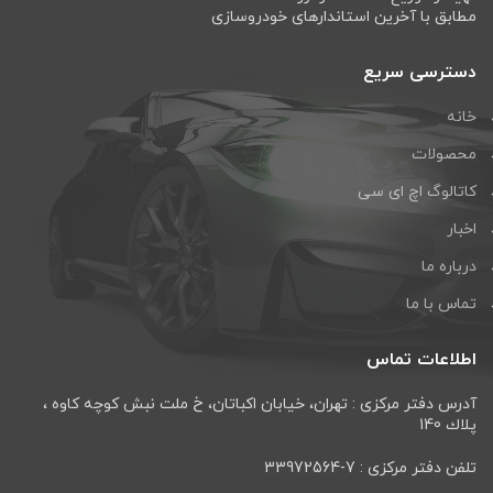
مطابق با آخرین استاندارهای خودروسازی
دسترسی سریع
خانه
محصولات
کاتالوگ اچ ای سی
اخبار
درباره ما
تماس با ما
اطلاعات تماس
آدرس دفتر مرکزی : تهران، خيابان اكباتان، خ ملت نبش كوچه كاوه ،
پلاك 140
تلفن دفتر مرکزی : 7-33972564