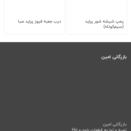
پمپ شيشه شور پرايد
درب جعبه فیوز پراید صبا
(سيم‌کوتاه)
بازرگانی امین
بازرگانی امین
تهیه و توزیع قطعات خودرو Hic