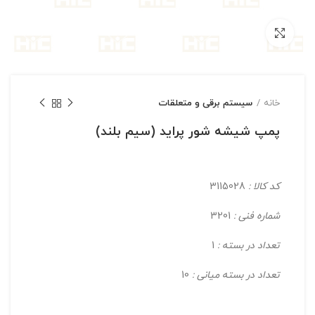
بزرگنمایی تصویر
خانه
سیستم برقی و متعلقات
پمپ شیشه شور پراید (سیم بلند)
کد کالا :
3115028
شماره فنی :
3201
تعداد در بسته :
1
تعداد در بسته میانی :
10