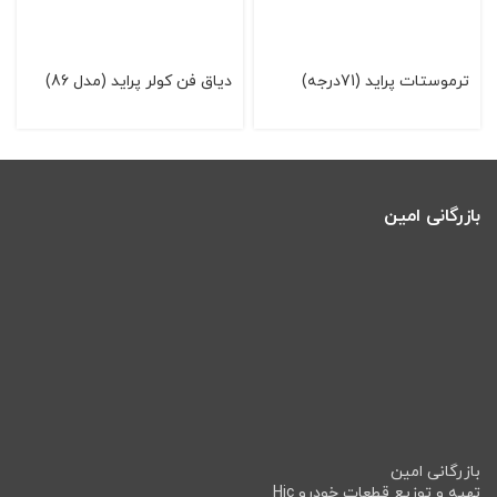
ترموستات پرايد (71درجه)
دیاق فن كولر پراید (مدل 86)
بازرگانی امین
بازرگانی امین
تهیه و توزیع قطعات خودرو Hic