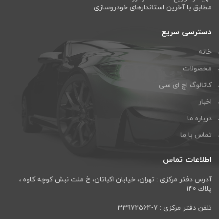
مطابق با آخرین استاندارهای خودروسازی
دسترسی سریع
خانه
محصولات
کاتالوگ اچ ای سی
اخبار
درباره ما
تماس با ما
اطلاعات تماس
آدرس دفتر مرکزی : تهران، خيابان اكباتان، خ ملت نبش كوچه كاوه ،
پلاك 140
تلفن دفتر مرکزی : 7-33972564