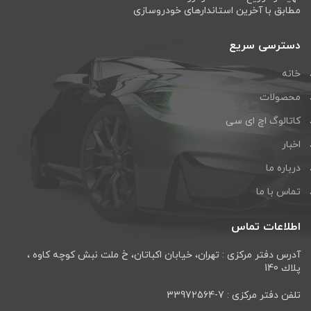
مطابق با آخرین استاندارهای خودروسازی
دسترسی سریع
خانه
محصولات
کاتالوگ اچ ای سی
اخبار
درباره ما
تماس با ما
اطلاعات تماس
آدرس دفتر مرکزی : تهران، خيابان اكباتان، خ ملت نبش كوچه كاوه ،
پلاك 140
تلفن دفتر مرکزی : 7-33972564