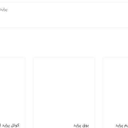
پراید
بوق پراید
كوئل پراید (