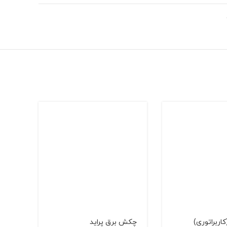
کاربراتوری)
چکش برق پراید
استپر