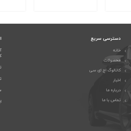
دسترسی سریع
ا
خانه
آ
كا
محصولات
تل
کاتالوگ اچ ای سی
تلف
اخبار
درباره ما
سا
تماس با ما
ایمی