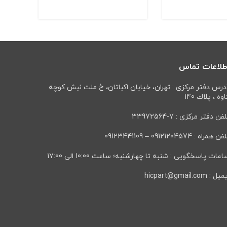
طلاعات تماس
درس دفتر مرکزی : تهران، خيابان اكباتان، خ ملت نبش كوچه
وه ، پلاك 140
فن دفتر مرکزی : 7-33972564
ن همراه : 09121204574 – 09123441109
عات پاسخگویی : شنبه تا چهارشنبه؛ ساعت 10:00 الی 17:00
ل : hicpart@gmail.com