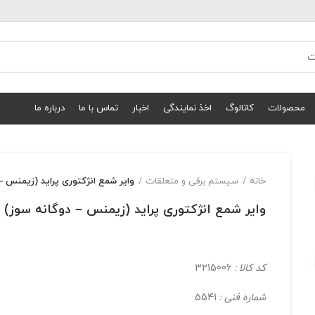
محصولات
کاتالوگ
اخذ نمایندگی
اخبار
تماس با ما
درباره ما
خانه
سیستم برقی و متعلقات
واير شمع انژكتوری پرايد (زيمنس –
واير شمع انژكتوری پرايد (زيمنس – دوگانه سوز)
کد کالا :
3215006
شماره فنی :
5541