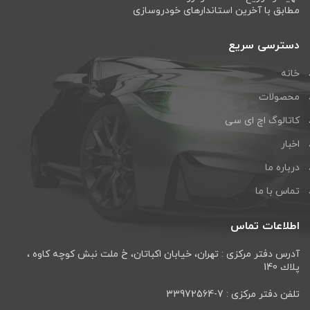
مطابق با آخرین استاندارهای خودروسازی
دسترسی سریع
خانه
محصولات
کاتالوگ اچ ای سی
اخبار
درباره ما
تماس با ما
اطلاعات تماس
آدرس دفتر مرکزی : تهران، خيابان اكباتان، خ ملت نبش كوچه كاوه ،
پلاك 140
تلفن دفتر مرکزی : 7-33972564