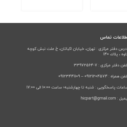
طلاعات تماس
درس دفتر مرکزی : تهران، خيابان اكباتان، خ ملت نبش كوچه
وه ، پلاك 140
فن دفتر مرکزی : 7-33972564
ن همراه : 09121204574 – 09123441109
عات پاسخگویی : شنبه تا چهارشنبه؛ ساعت 10:00 الی 17:00
ل : hicpart@gmail.com