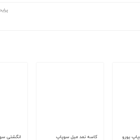
پراید
اپ یورو
کاسه نمد میل سوپاپ
انگشتی سوپاپ 4 و 