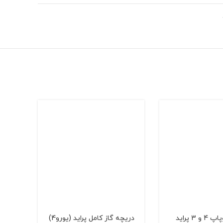
3 پراید
دریچه گاز کامل پراید (یورو4)
اویل