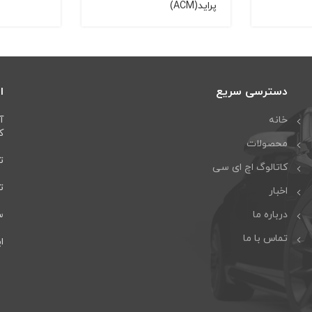
پراید(ACM)
دسترسی سریع
ا
خانه
آ
كا
محصولات
تل
کاتالوگ اچ ای سی
تلف
اخبار
درباره ما
سا
تماس با ما
ایمی