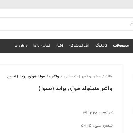
محصولات
کاتالوگ
اخذ نمایندگی
اخبار
تماس با ما
درباره ما
خانه
موتور و تجهیزات جانبی
واشر منيفولد هوای پرايد (نسوز)
واشر منيفولد هوای پرايد (نسوز)
کد کالا :
3111325
شماره فنی :
5825