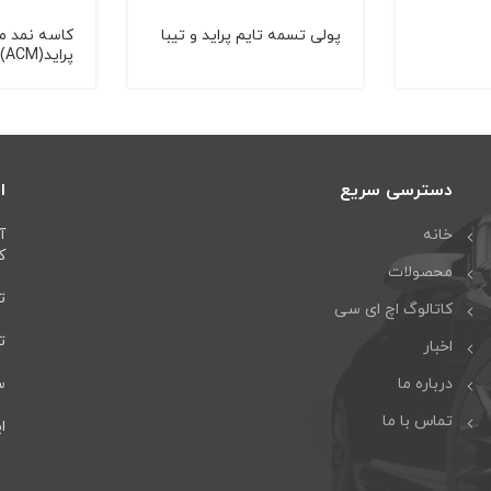
پولی تسمه تایم پراید و تیبا
کاسه نمد م
پراید(ACM)
دسترسی سریع
ا
خانه
آ
كا
محصولات
تل
کاتالوگ اچ ای سی
تلف
اخبار
درباره ما
سا
تماس با ما
ایمی