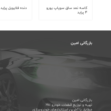
کاسه نمد ساق سوپاپ یورو
دنده فلایویل پراید
4 پراید
بازرگانی امین
بازرگانی امین
تهیه و توزیع قطعات خودرو Hic
مطابق با آخرین استاندارهای خودروسازی