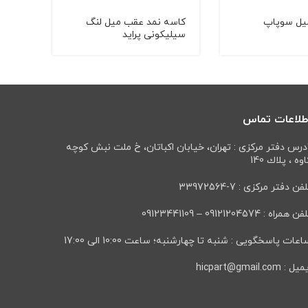
یل سوپاپ
کاسه نمد عقب میل لنگ
انگشتی 
سیلیکونی پراید
طلاعات تماس
درس دفتر مرکزی : تهران، خيابان اكباتان، خ ملت نبش كوچه
وه ، پلاك 140
فن دفتر مرکزی : 7-33972564
ن همراه : 09121204574 – 09123441109
عات پاسخگویی : شنبه تا چهارشنبه؛ ساعت 10:00 الی 17:00
ل : hicpart@gmail.com