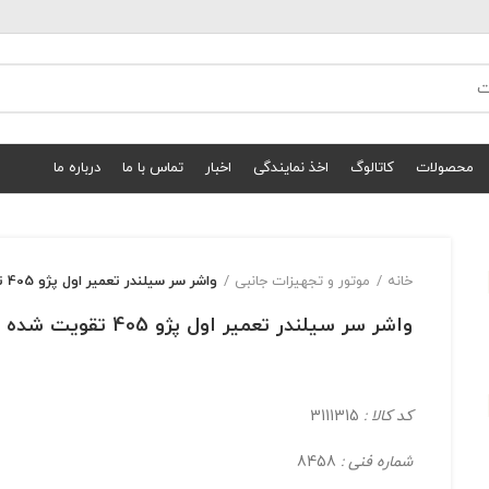
محصولات
کاتالوگ
اخذ نمایندگی
اخبار
تماس با ما
درباره ما
خانه
موتور و تجهیزات جانبی
واشر سر سیلندر تعمیر اول پژو 405 تقویت شده
واشر سر سیلندر تعمیر اول پژو 405 تقویت شده
کد کالا :
3111315
شماره فنی :
8458