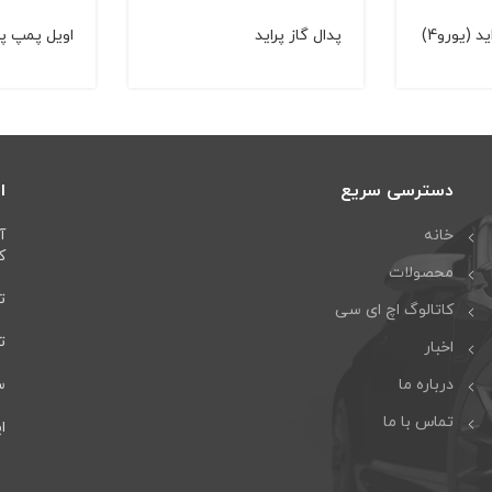
 (یورو4)
پدال گاز پراید
اویل پمپ پر
دسترسی سریع
ا
خانه
آ
كا
محصولات
تل
کاتالوگ اچ ای سی
تلف
اخبار
درباره ما
سا
تماس با ما
ایمی