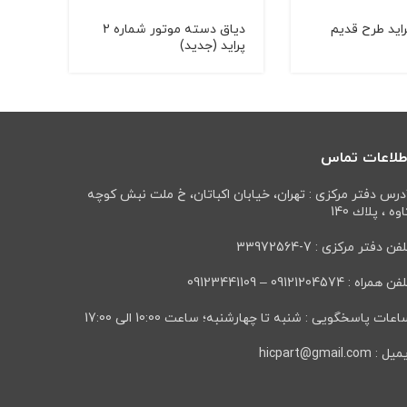
اید طرح قدیم
دیاق دسته موتور شماره 2
واشر 
پراید (جدید)
طلاعات تماس
درس دفتر مرکزی : تهران، خيابان اكباتان، خ ملت نبش كوچه
وه ، پلاك 140
فن دفتر مرکزی : 7-33972564
ن همراه : 09121204574 – 09123441109
عات پاسخگویی : شنبه تا چهارشنبه؛ ساعت 10:00 الی 17:00
ل : hicpart@gmail.com