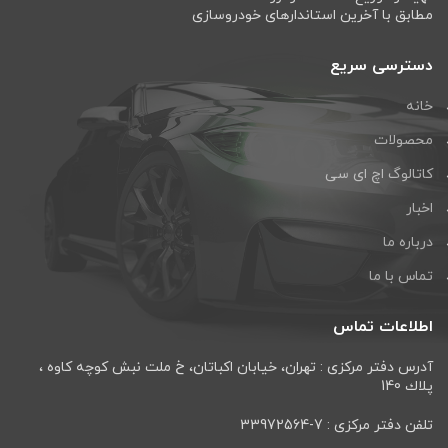
مطابق با آخرین استاندارهای خودروسازی
دسترسی سریع
خانه
محصولات
کاتالوگ اچ ای سی
اخبار
درباره ما
تماس با ما
اطلاعات تماس
آدرس دفتر مرکزی : تهران، خيابان اكباتان، خ ملت نبش كوچه كاوه ،
پلاك 140
تلفن دفتر مرکزی : 7-33972564