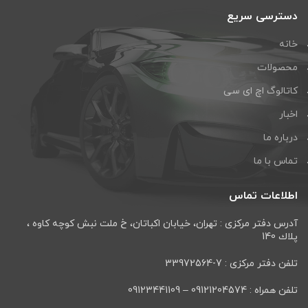
دسترسی سریع
خانه
محصولات
کاتالوگ اچ ای سی
اخبار
درباره ما
تماس با ما
اطلاعات تماس
آدرس دفتر مرکزی : تهران، خيابان اكباتان، خ ملت نبش كوچه كاوه ،
پلاك 140
تلفن دفتر مرکزی : 7-33972564
تلفن همراه : 09121204574 – 09123441109