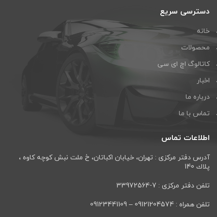
دسترسی سریع
خانه
محصولات
کاتالوگ اچ ای سی
اخبار
درباره ما
تماس با ما
اطلاعات تماس
آدرس دفتر مرکزی : تهران، خيابان اكباتان، خ ملت نبش كوچه كاوه ،
پلاك 140
تلفن دفتر مرکزی : 7-33972564
تلفن همراه : 09121204574 – 09123441109