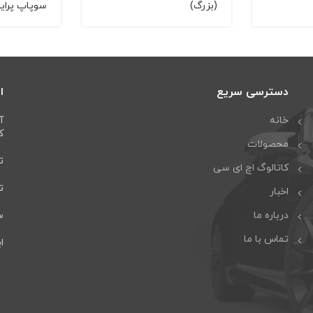
(بزرگ)
سوپاپ پراید
دسترسی سریع
ا
خانه
آ
كا
محصولات
تل
کاتالوگ اچ ای سی
تلف
اخبار
درباره ما
سا
تماس با ما
ایمی