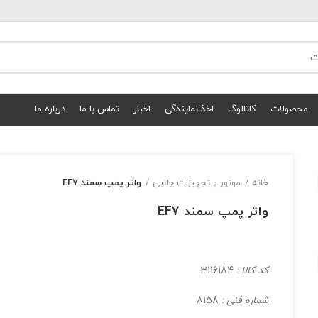
محصولات
کاتالوگ
اخذ نمایندگی
اخبار
تماس با ما
درباره ما
خانه
موتور و تجهیزات جانبی
واتر پمپ سمند EF7
واتر پمپ سمند EF7
کد کالا :
3116184
شماره فنی :
8158