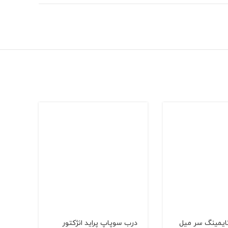
تایمینگ سر میل
درب سوپاپ پراید انژکتور
چپقی