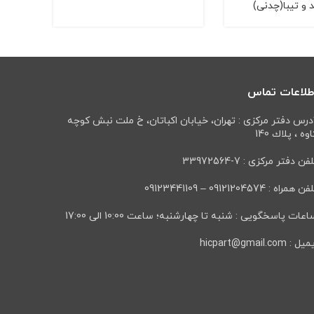
 و تیبا(چدنی)
طلاعات تماس
درس دفتر مرکزی : تهران، خيابان اكباتان، خ ملت نبش كوچه
وه ، پلاك 140
فن دفتر مرکزی : 7-33972564
ن همراه : 09121204574 – 09123441109
عات پاسخگویی : شنبه تا چهارشنبه؛ ساعت 10:00 الی 17:00
ل : hicpart@gmail.com