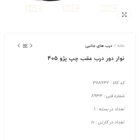
بزرگنمایی تصویر
خانه
درب های جانبی
نوار دور درب عقب چپ پژو 405
کد کالا :
3118632
شماره فنی :
8933
تعداد در بسته :
1
تعداد در کارتن : 10