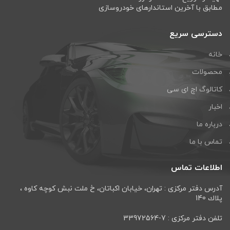
مطابق با آخرین استاندارهای خودروسازی
دسترسی سریع
خانه
محصولات
کاتالوگ اچ ای سی
اخبار
درباره ما
تماس با ما
اطلاعات تماس
آدرس دفتر مرکزی : تهران، خيابان اكباتان، خ ملت نبش كوچه كاوه ،
پلاك 140
تلفن دفتر مرکزی : 7-33972564