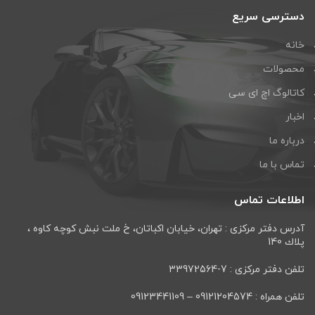
دسترسی سریع
خانه
محصولات
کاتالوگ اچ ای سی
اخبار
درباره ما
تماس با ما
اطلاعات تماس
آدرس دفتر مرکزی : تهران، خيابان اكباتان، خ ملت نبش كوچه كاوه ،
پلاك 140
تلفن دفتر مرکزی : 7-33972564
تلفن همراه : 09121204574 – 09123441109