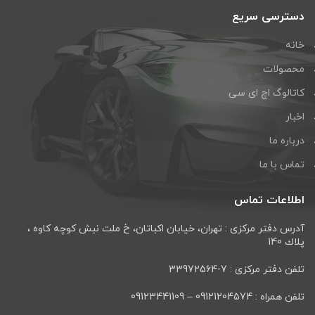
دسترسی سریع
خانه
محصولات
کاتالوگ اچ ای سی
اخبار
درباره ما
تماس با ما
اطلاعات تماس
آدرس دفتر مرکزی : تهران، خيابان اكباتان، خ ملت نبش كوچه كاوه ،
پلاك 140
تلفن دفتر مرکزی : 7-33972564
تلفن همراه : 09121204574 – 09123441109