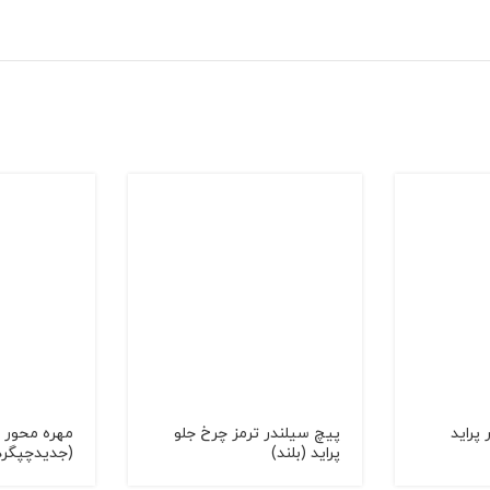
پرايد
پیچ سیلندر ترمز چرخ جلو
مهره محور 
پراید (بلند)
(جديدچپگرد