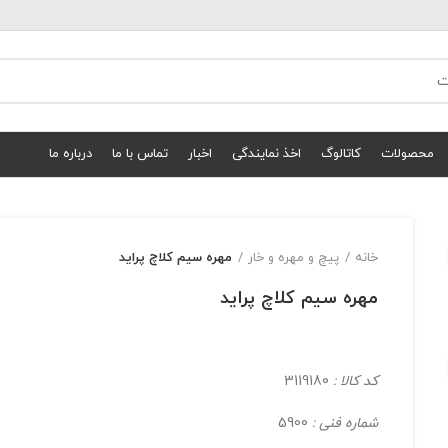
محصولات
کاتالوگ
اخذ نمایندگی
اخبار
تماس با ما
درباره ما
خانه
پیچ و مهره و خار
مهره سيم کلاچ پرايد
مهره سيم کلاچ پرايد
کد کالا :
3119180
شماره فنی :
5900