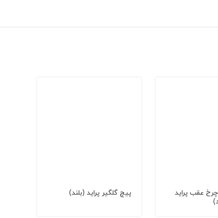
چرخ عقب پرايد
پیچ گلگیر پراید (بلند)
پيچ گ
)