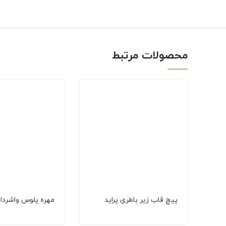
linkedin
WhatsApp
محصولات مرتبط
پيچ قاب زير باطری پرايد
مهره پلوس واشردار 