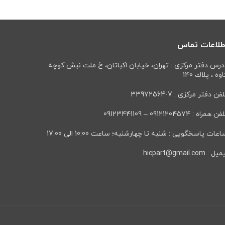
طلاعات تماس
درس دفتر مرکزی : تهران، خيابان اكباتان، خ ملت نبش كوچه
وه ، پلاك 140
فن دفتر مرکزی : 7-33972564
ن همراه : 09121204574 – 09123441109
عات پاسخگویی : شنبه تا چهارشنبه؛ ساعت 10:00 الی 17:00
ل : hicpart@gmail.com