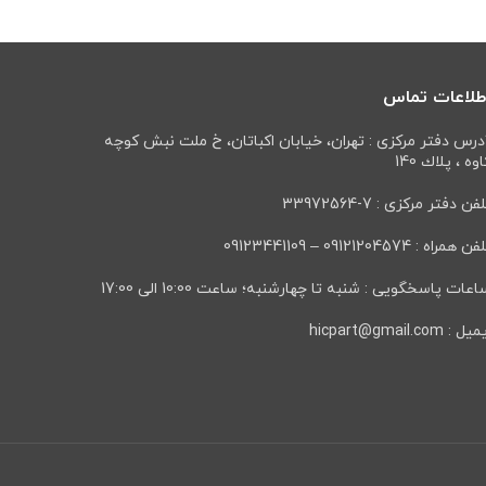
طلاعات تماس
درس دفتر مرکزی : تهران، خيابان اكباتان، خ ملت نبش كوچه
وه ، پلاك 140
فن دفتر مرکزی : 7-33972564
ن همراه : 09121204574 – 09123441109
عات پاسخگویی : شنبه تا چهارشنبه؛ ساعت 10:00 الی 17:00
ل : hicpart@gmail.com