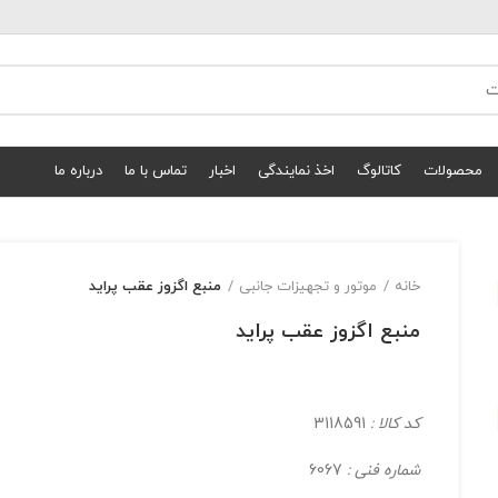
محصولات
کاتالوگ
اخذ نمایندگی
اخبار
تماس با ما
درباره ما
خانه
موتور و تجهیزات جانبی
منبع اگزوز عقب پراید
منبع اگزوز عقب پراید
کد کالا :
3118591
شماره فنی :
6067