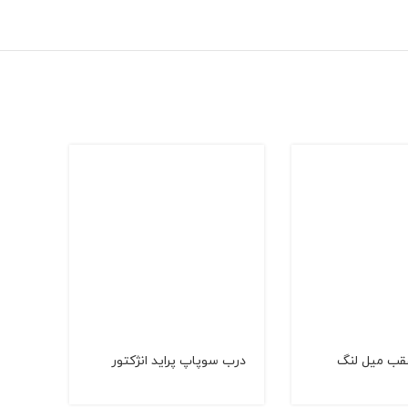
قب میل لنگ
درب سوپاپ پراید انژکتور
درب 
(انژک