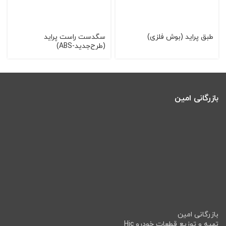
طبق پرايد (بوش فلزی)
سگدست راست پرايد
(طرح‌جديد-ABS)
بازرگانی امین
بازرگانی امین
تهیه و توزیع قطعات خودرو Hic