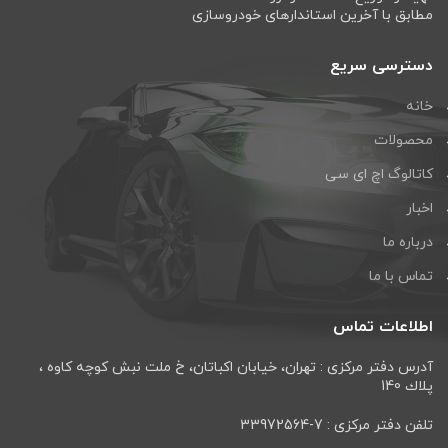
مطابق با آخرین استاندارهای خودروسازی
دسترسی سریع
خانه
محصولات
کاتالوگ اچ ای سی
اخبار
درباره ما
تماس با ما
اطلاعات تماس
آدرس دفتر مرکزی : تهران، خيابان اكباتان، خ ملت نبش كوچه كاوه ،
پلاك 140
تلفن دفتر مرکزی : 7-33972564