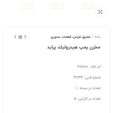
بزرگنمایی تصویر
خانه
تعلیق، فرمان، قطعات محوری
مخزن پمپ هيدروليك پرايد
کد کالا :
3112181
شماره فنی :
4744
تعداد در بسته :
1
تعداد در کارتن :
5