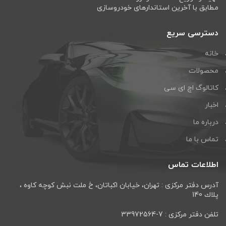
مطابق با آخرین استاندارهای خودروسازی
دسترسی سریع
خانه
محصولات
کاتالوگ اچ ای سی
اخبار
درباره ما
تماس با ما
اطلاعات تماس
آدرس دفتر مرکزی : تهران، خيابان اكباتان، خ ملت نبش كوچه كاوه ،
پلاك 140
تلفن دفتر مرکزی : 7-33972564