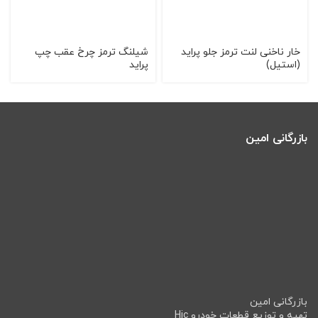
خار ناخنی لنت ترمز جلو پرايد
شیلنگ ترمز چرخ عقب چپ
(استيل)
پراید
بازرگانی امین
بازرگانی امین
تهیه و توزیع قطعات خودرو Hic