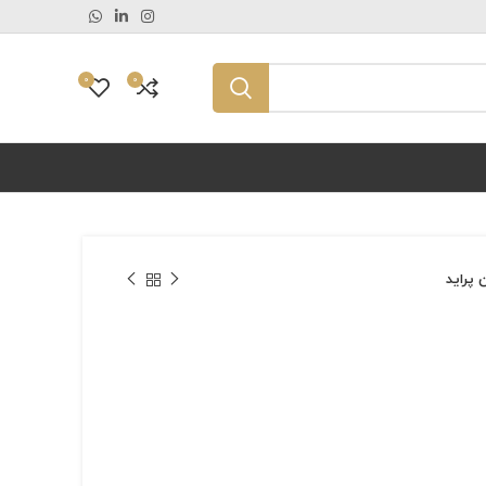
0
0
 پرايد