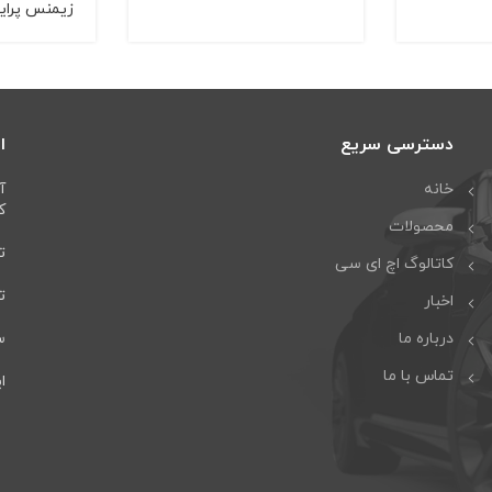
زیمنس پرای
دسترسی سریع
ا
خانه
آ
كا
محصولات
تل
کاتالوگ اچ ای سی
تلف
اخبار
درباره ما
سا
تماس با ما
ایمی