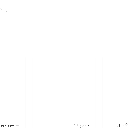
پراید
تک پل
بوق پراید
سنسور دور 