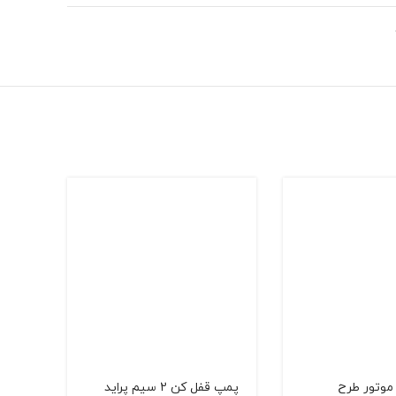
موتور طرح
پمپ قفل كن 2 سیم پراید
کلید 