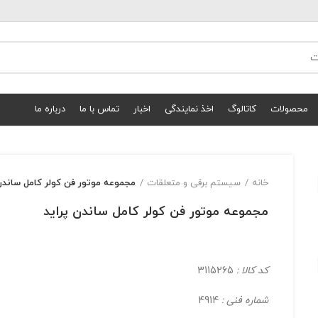
محصولات
کاتالوگ
اخذ نمایندگی
اخبار
تماس با ما
درباره ما
خانه
سیستم برقی و متعلقات
مجموعه موتور فن كولر کامل ساندن
مجموعه موتور فن كولر کامل ساندن پرايد
کد کالا :
3115265
شماره فنی :
4914