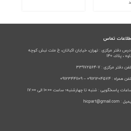
د
141 کد 2
طلاعات تماس
درس دفتر مرکزی : تهران، خيابان اكباتان، خ ملت نبش كوچه
وه ، پلاك 140
فن دفتر مرکزی : 7-33972564
ن همراه : 09121204574 – 09123441109
عات پاسخگویی : شنبه تا چهارشنبه؛ ساعت 10:00 الی 17:00
ل : hicpart@gmail.com