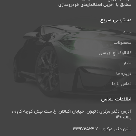
مطابق با آخرین استاندارهای خودروسازی
دسترسی سریع
خانه
محصولات
کاتالوگ اچ ای سی
اخبار
درباره ما
تماس با ما
اطلاعات تماس
آدرس دفتر مرکزی : تهران، خيابان اكباتان، خ ملت نبش كوچه كاوه ،
پلاك 140
تلفن دفتر مرکزی : 7-33972564