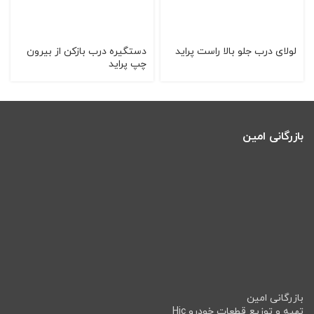
لولای درب جلو بالا راست پراید
دستگیره درب بازکن از بیرون
چپ پراید
بازرگانی امین
بازرگانی امین
تهیه و توزیع قطعات خودرو Hic