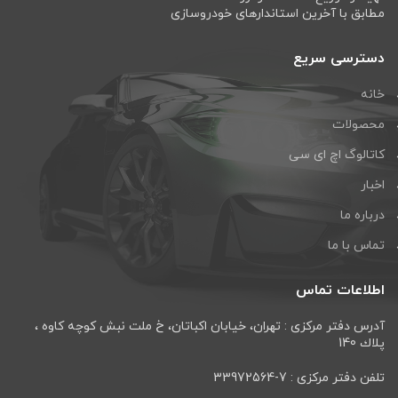
مطابق با آخرین استاندارهای خودروسازی
دسترسی سریع
خانه
محصولات
کاتالوگ اچ ای سی
اخبار
درباره ما
تماس با ما
اطلاعات تماس
آدرس دفتر مرکزی : تهران، خيابان اكباتان، خ ملت نبش كوچه كاوه ،
پلاك 140
تلفن دفتر مرکزی : 7-33972564