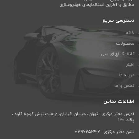
مطابق با آخرین استاندارهای خودروسازی
دسترسی سریع
خانه
محصولات
کاتالوگ اچ ای سی
اخبار
درباره ما
تماس با ما
اطلاعات تماس
آدرس دفتر مرکزی : تهران، خيابان اكباتان، خ ملت نبش كوچه كاوه ،
پلاك 140
تلفن دفتر مرکزی : 7-33972564