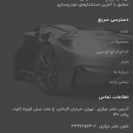
مطابق با آخرین استاندارهای خودروسازی
دسترسی سریع
خانه
محصولات
کاتالوگ اچ ای سی
اخبار
درباره ما
تماس با ما
اطلاعات تماس
آدرس دفتر مرکزی : تهران، خيابان اكباتان، خ ملت نبش كوچه كاوه ،
پلاك 140
تلفن دفتر مرکزی : 7-33972564