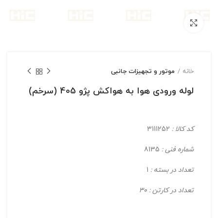
بزرگنمایی تصویر
خانه
موتور و تجهیزات جانبی
لوله ورودی هوا به هواکش پژو 405 (سرخم)
کد کالا :
3111252
شماره فنی :
8135
تعداد در بسته :
1
تعداد در کارتن : 30