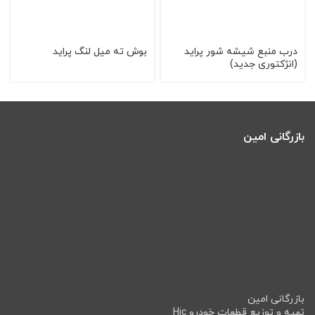
درب منبع شیشه شور پراید
بوش ته میل لنگ پراید
(انژکتوری جدید)
بازرگانی امین
بازرگانی امین
تهیه و توزیع قطعات خودرو Hic