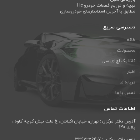
تهیه و توزیع قطعات خودرو Hic
مطابق با آخرین استاندارهای خودروسازی
دسترسی سریع
خانه
محصولات
کاتالوگ اچ ای سی
اخبار
درباره ما
تماس با ما
اطلاعات تماس
آدرس دفتر مرکزی : تهران، خيابان اكباتان، خ ملت نبش كوچه كاوه ،
پلاك 140
تلفن دفتر مرکزی : 7-33972564