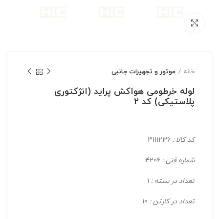
بزرگنمایی تصویر
خانه
موتور و تجهیزات جانبی
لوله خرطومی هواکش پرايد (انژکتوری
پلاستیکی) کد 2
کد کالا :
3111236
شماره فنی :
4206
تعداد در بسته :
1
تعداد در کارتن :
10