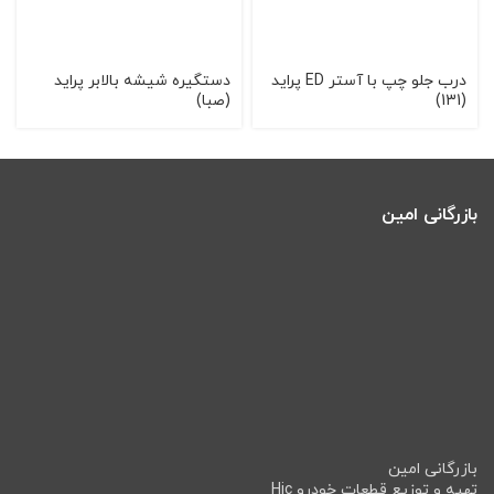
درب جلو چپ با آستر ED پراید
دستگیره شیشه بالابر پراید
(131)
(صبا)
بازرگانی امین
بازرگانی امین
تهیه و توزیع قطعات خودرو Hic