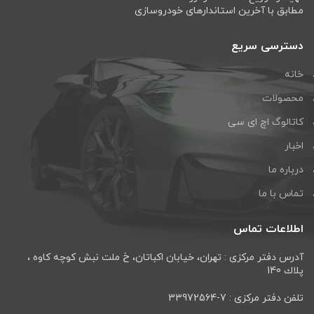
مطابق با آخرین استاندارهای خودروسازی
دسترسی سریع
خانه
محصولات
کاتالوگ اچ ای سی
اخبار
درباره ما
تماس با ما
اطلاعات تماس
آدرس دفتر مرکزی : تهران، خيابان اكباتان، خ ملت نبش كوچه كاوه ،
پلاك 140
تلفن دفتر مرکزی : 7-33972564